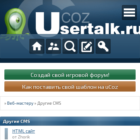
Создай свой игровой форум!
Как поставить свой шаблон на uCoz
»
Веб-мастеру
»
Другие CMS
Другие CMS
HTML сайт
Zhorik