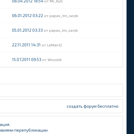
08.04.2012 18:54
Mr_Kyll
06.01.2012 03:22
papas_tm_serjik
05.01.2012 03:33
papas_tm_serjik
22.11.2011 14:31
LeMan12
15.07.2011 09:53
Woozlik
создать форум бесплатно
ация
.
овиями перепубликации
.