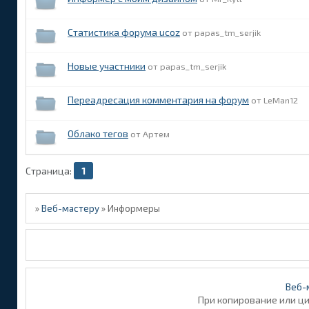
Статистика форума ucoz
papas_tm_serjik
Новые участники
papas_tm_serjik
Переадресация комментария на форум
LeMan12
Облако тегов
Артем
Страница:
1
»
Веб-мастеру
»
Информеры
Веб-
При копирование или ц