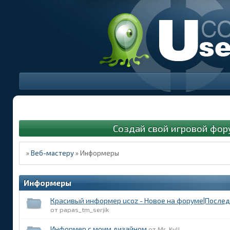
Создай свой игровой фор
»
Веб-мастеру
»
Информеры
Информеры
Красивый информер ucoz - Новое на форуме|Послед
papas_tm_serjik
Информер с моим дизайном
Mr_Kyll