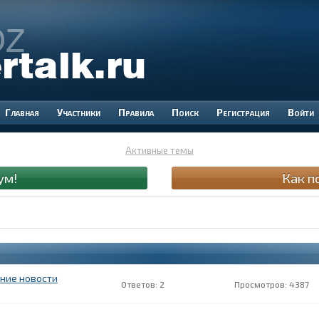
Участники
Правила
Поиск
Регистрация
Войти
Активные темы
ум!
Как п
ние новости
2
4387