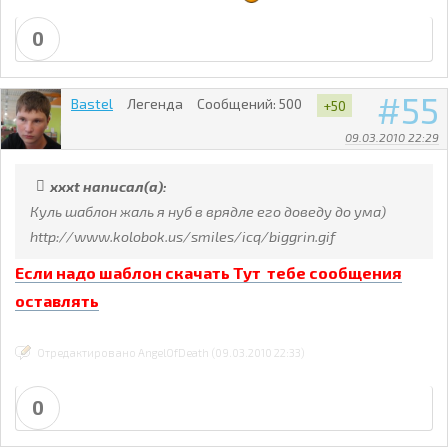
0
55
Bastel
Легенда
Сообщений:
500
+50
09.03.2010 22:29
xxxt написал(а):
Куль шаблон жаль я нуб в врядле его доведу до ума)
http://www.kolobok.us/smiles/icq/biggrin.gif
Если надо шаблон скачать Тут тебе сообщения
оставлять
Отредактировано AngelOfDeath (09.03.2010 22:33)
0