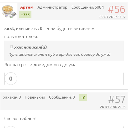
56
Артем
Администратор
Сообщений:
5084
+358
09.03.2010 23:17
xxxt
, или мне в ЛС, если будешь активным
пользователем...
xxxt написал(а):
Куль шаблон жаль я нуб в врядле его доведу до ума)
Вот как раз и доведем его до ума...
0
57
xaxaxa43
Новенький
Сообщений:
0
+0
20.03.2010 21:15
Спс за шаблон!