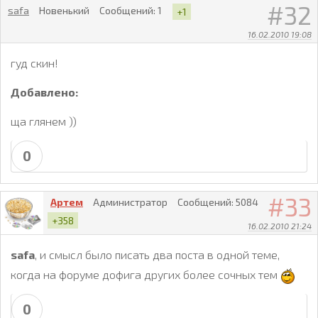
32
safa
Новенький
Сообщений:
1
+1
16.02.2010 19:08
гуд скин!
Добавлено:
ща глянем ))
0
33
Артем
Администратор
Сообщений:
5084
+358
16.02.2010 21:24
safa
, и смысл было писать два поста в одной теме,
когда на форуме дофига других более сочных тем
0