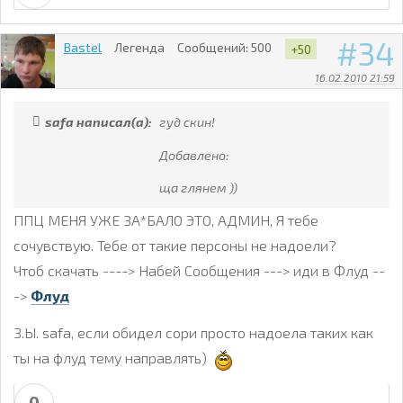
34
Bastel
Легенда
Сообщений:
500
+50
16.02.2010 21:59
safa написал(а):
гуд скин!
Добавлено:
ща глянем ))
ППЦ МЕНЯ УЖЕ ЗА*БАЛО ЭТО, АДМИН, Я тебе
сочувствую. Тебе от такие персоны не надоели?
Чтоб скачать ----> Набей Сообщения ---> иди в Флуд --
->
Флуд
З.Ы. safa, если обидел сори просто надоела таких как
ты на флуд тему направлять)
0