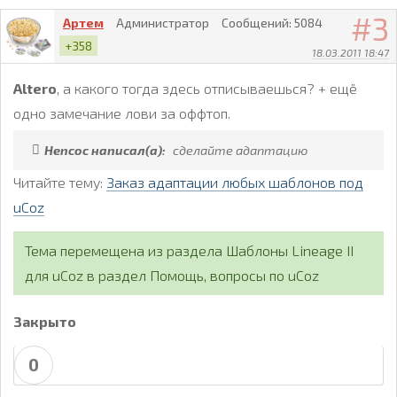
3
Артем
Администратор
Сообщений:
5084
+358
18.03.2011 18:47
Altero
, а какого тогда здесь отписываешься? + ещё
одно замечание лови за оффтоп.
Hencoc написал(а):
сделайте адаптацию
Читайте тему:
Заказ адаптации любых шаблонов под
uCoz
Тема перемещена из раздела Шаблоны Lineage II
для uCoz в раздел Помощь, вопросы по uCoz
Закрыто
0