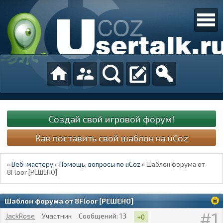
Создай свой игровой форум!
Как поставить свой шаблон на uCoz
»
Веб-мастеру
»
Помощь, вопросы по uCoz
»
Шаблон форума от
8Floor [РЕШЕНО]
Шаблон форума от 8Floor [РЕШЕНО]
1
JackRose
Участник
Сообщений:
13
+0