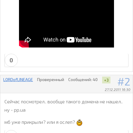
0
2
LORDofLINEAGE
Проверенный
Сообщений:
40
+3
27.12.2011 16:30
Сейчас посмотрел.. вообще такого домена не нашел..
ну - pp.ua
мб уже прикрыли? или я ослеп?