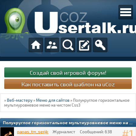
Создай свой игровой форум!
Как поставить свой шаблон на uCoz
»
Веб-мастеру
»
Меню для сайтов
»
Полукруглое горизонтальное
мультиуровневое меню на чистом Css3
Полукруглое горизонтальное мультиуровневое меню на чистом Css3
1
papas_tm_serjik
Журналист
Сообщений:
638