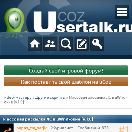
Создай свой игровой форум!
Как поставить свой шаблон на uCoz
»
Веб-мастеру
»
Другие скрипты
»
Массовая рассылка ЛС в uWnd-
окне [v.1.0]
Массовая рассылка ЛС в uWnd-окне [v.1.0]
1
papas_tm_serjik
Журналист
Сообщений:
638