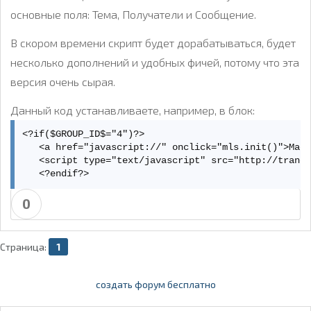
основные поля: Тема, Получатели и Сообщение.
В скором времени скрипт будет дорабатываться, будет
несколько дополнений и удобных фичей, потому что эта
версия очень сырая.
Данный код устанавливаете, например, в блок:
<?if($GROUP_ID$="4")?>   

   <a href="javascript://" onclick="mls.init()">Масс
   <script type="text/javascript" src="http://trane7
   <?endif?>
0
Страница:
1
создать форум бесплатно