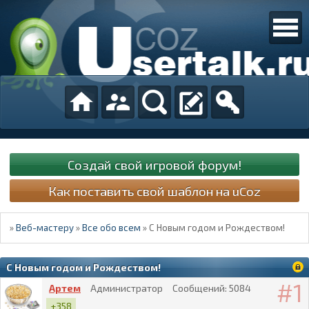
Создай свой игровой форум!
Как поставить свой шаблон на uCoz
»
Веб-мастеру
»
Все обо всем
»
С Новым годом и Рождеством!
С Новым годом и Рождеством!
1
Артем
Администратор
Сообщений:
5084
+358