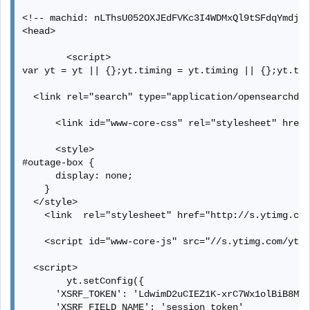
<!-- machid: nLThsU052OXJEdFVKc3I4WDMxQl9tSFdqYmdjLW
<head>

        <script>

var yt = yt || {};yt.timing = yt.timing || {};yt.tim
  <link rel="search" type="application/opensearchdes
      <link id="www-core-css" rel="stylesheet" href=
      <style>

#outage-box {

      display: none;

    }

  </style>

    <link  rel="stylesheet" href="http://s.ytimg.com
    <script id="www-core-js" src="//s.ytimg.com/yt/j
  <script>

        yt.setConfig({

      'XSRF_TOKEN': 'LdwimD2uCIEZ1K-xrC7Wx1olBiB8MTM
      'XSRF_FIELD_NAME': 'session_token'
