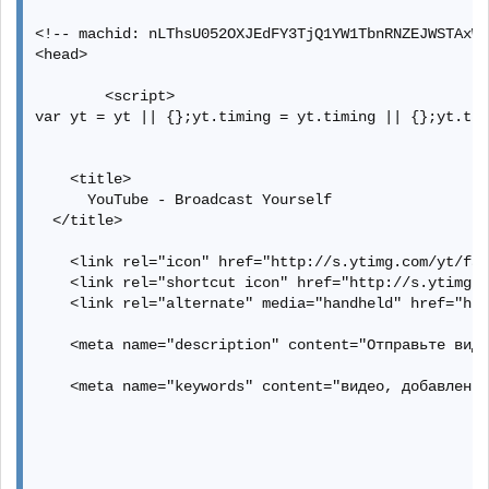
  <!-- end pagetop -->

  </script>

  <!-- begin pagemiddle -->

<!-- machid: nLThsU052OXJEdFY3TjQ1YW1TbnRNZEJWSTAxWl
  <div id="content-container">

<head>

    <div id="baseDiv" class="date-20120102 video-inf
    <script  src="//s.ytimg.com/yt/jsbin/www-guide-v
      <div id="alerts"></div>
        <script>

var yt = yt || {};yt.timing = yt.timing || {};yt.tim
    <script>

      yt.net.ajax.setToken('subscription_ajax',

          "RIZFxMLaEEyDIY97DBBFv-Y7IDt8MEAxMzI1NTM0M
    <title>

    </script>

      YouTube - Broadcast Yourself

    <script>

  </title>

      yt.setConfig('PYV_IS_ALLOWED', true);

    <link rel="icon" href="http://s.ytimg.com/yt/fav
      yt.setConfig('PYV_AD_CHANNEL', "pyv-top-right-
    <link rel="shortcut icon" href="http://s.ytimg.c
        yt.setMsg({

    <link rel="alternate" media="handheld" href="htt
    'RENTAL': "Прокат",

    'VIEWS': "Просмотров:"

    <meta name="description" content="Отправьте виде
  });

    <meta name="keywords" content="видео, добавление
    yt.pubsub.subscribe('init', yt.www.guide.init);

      yt.net.ajax.setToken('guide_ajax',

          "s6ZyRCLQqRRUcs-pezEd3YqC7YN8MEAxMzI1NTM0M