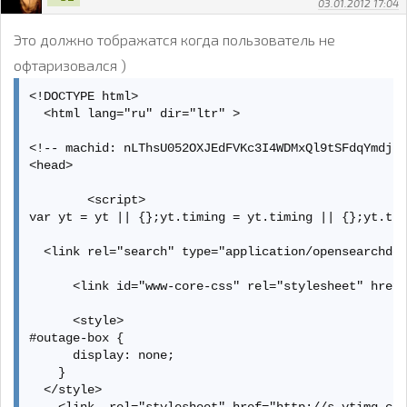
03.01.2012 17:04
Это должно тображатся когда пользователь не
офтаризовался )
<!DOCTYPE html>

  <html lang="ru" dir="ltr" >

<!-- machid: nLThsU052OXJEdFVKc3I4WDMxQl9tSFdqYmdjLW
<head>

        <script>

var yt = yt || {};yt.timing = yt.timing || {};yt.tim
  <link rel="search" type="application/opensearchdes
      <link id="www-core-css" rel="stylesheet" href=
      <style>

#outage-box {

      display: none;

    }

  </style>

    <link  rel="stylesheet" href="http://s.ytimg.com