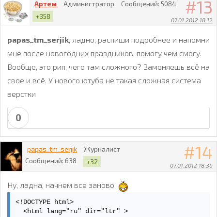
13
Артем
Администратор
Сообщений:
5084
+358
07.01.2012 18:12
papas_tm_serjik
, ладно, распиши подробнее и напомни
мне после новогодних праздников, помогу чем смогу.
Вообще, это рип, чего там сложного? Заменяешь всё на
свое и всё. У нового ютуба не такая сложная система
верстки
0
14
papas_tm_serjik
Журналист
Сообщений:
638
+32
07.01.2012 18:36
Ну, ладна, начнем все заново
<!DOCTYPE html>

  <html lang="ru" dir="ltr" >
