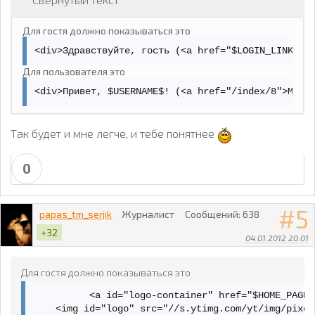
      if (window.yt.timing) {

        yt.timing.tick('ct');

      }

Для гостя должно показываться это
    </script>

<div>Здравствуйте, гость (<a href="$LOGIN_LINK$">
Для пользователя это
</head>

<div>Привет, $USERNAME$! (<a href="/index/8">Мой 
  <body id="" class="date-20120102 ru_RU ltr" dir="l
  <form name="logoutForm" method="POST" action="/">

Так будет и мне легче, и тебе понятнее
    <input type="hidden" name="action_logout" value=
  </form>

  <!-- begin page -->

0
  <div id="page" class="">

      <!-- begin pagetop -->

5
papas_tm_serjik
Журналист
Сообщений:
638
  <div id="masthead-container">

        <div id="masthead" class="" dir="ltr">

+32
04.01.2012 20:01
          <a id="logo-container" href="/" title="Гла
    <img id="logo" src="//s.ytimg.com/yt/img/pixel-v
  </a>

Для гостя должно показываться это
          <a id="logo-container" href="$HOME_PAGE_
    <img id="logo" src="//s.ytimg.com/yt/img/pixel
      <div id="masthead-user-bar-container" >
