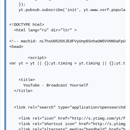
    });

    yt.pubsub.subscribe('init', yt.www.xsrf.populate
    yt.setConfig('XSRF_REDIRECT_TOKEN', 'R6R0sEZBQdC
<!DOCTYPE html>

  <html lang="ru" dir="ltr" >

    yt.setConfig('LOGGED_IN', false);

    yt.setConfig('SESSION_INDEX', null);

<!-- machid: nLThsU052OXJEdFVyUnp6SnhaUW5VVHNXaFpUN2
      yt.setConfig('I18N_PLURAL_RULES', function(n) 
<head>

    yt.setConfig('FEEDBACK_LOCALE_LANGUAGE', "ru");

        <script>

    yt.setConfig('FEEDBACK_LOCALE_EXTRAS', {"experim
var yt = yt || {};yt.timing = yt.timing || {};yt.tim
  </script>

    <script  src="//s.ytimg.com/yt/jsbin/www-guide-v
    <title>

      YouTube - Broadcast Yourself

    <script>

  </title>

      yt.setConfig('PYV_IS_ALLOWED', true);

      yt.setConfig('PYV_AD_CHANNEL', "pyv-top-right-
  <link rel="search" type="application/opensearchdes
        yt.setMsg({

    'RENTAL': "Прокат",

    <link rel="icon" href="http://s.ytimg.com/yt/fav
    'VIEWS': "Просмотров:"

    <link rel="shortcut icon" href="http://s.ytimg.c
  });

    <link rel="alternate" media="handheld" href="htt