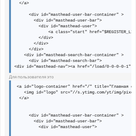
  </a>

        <div id="masthead-user-bar">

          <div id="masthead-user">

      <div id="masthead-user-bar-container" >

        <div id="masthead-user-bar">

<span id="masthead-user-expander"class="yt-uix-expan
          <div id="masthead-user">

    <span class="clip">

              <a class="start" href="$REGISTER_LIN
      <span class="clip-center">

          </div>

        <img src="http://s.ytimg.com/yt/img/no_video
        </div>

        <span class="vertical-center"></span>

      </div>

      </span>

    <div id="masthead-search-bar-container" >

    </span>

      <div id="masthead-search-bar">

  </span>

<div id="masthead-nav"><a href="/load/0-0-0-0-1" >
  <span class="masthead-user-username">Serrjjiikk</s
  <span class="yt-uix-expander-arrow"></span>

Для пользователя это
 </span></button></span></span>

          </div>

 <a id="logo-container" href="/" title="Главная ст
        </div>

    <img id="logo" src="//s.ytimg.com/yt/img/pixel
      </div>

  </a>

    <div id="masthead-search-bar-container" >

      <div id="masthead-search-bar">

<div id="masthead-nav"><a href="/videos?feature=mh" 
      <div id="masthead-user-bar-container" >

        <div id="masthead-user-bar">

          <div id="masthead-user">
