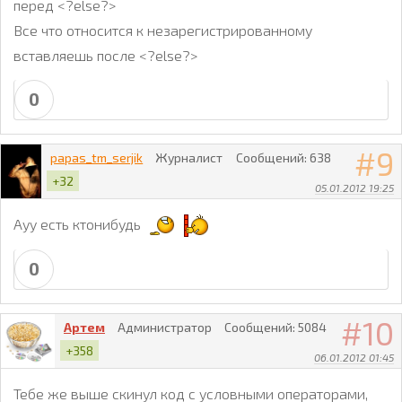
перед <?else?>
          <li class="masthead-expanded-menu-item">

    </div>

            <a href="/index/11">

Все что относится к незарегистрированному
  </div>

Настройки

вставляешь после <?else?>
            </a>

          </li>

          <li class="masthead-expanded-menu-item">

0
  </div>

            <a class="end" href="$LOGOUT_LINK$" on
  <!-- end pagetop -->
Выйти</a>

            </a>

9
papas_tm_serjik
Журналист
Сообщений:
638
          </li>

        </ul>

+32
05.01.2012 19:25
      </div>

      <div id="masthead-expanded-lists-container">

Ауу есть ктонибудь
        <div id="masthead-expanded-loading-message
      </div>

          <div class="horizontal-rule ">

0
    <span class="first"></span>

    <span class="second"></span>

    <span class="third"></span>

10
Артем
Администратор
Сообщений:
5084
  </div>

+358
06.01.2012 01:45
    </div>

  </div>

Тебе же выше скинул код с условными операторами,