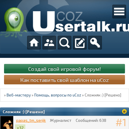
Создай свой игровой форум!
Как поставить свой шаблон на uCoz
»
Веб-мастеру
»
Помощь, вопросы по uCoz
»
Сложняк :) [Решено]
Сложняк :) [Решено]
1
papas_tm_serjik
Журналист
Сообщений:
638
+32