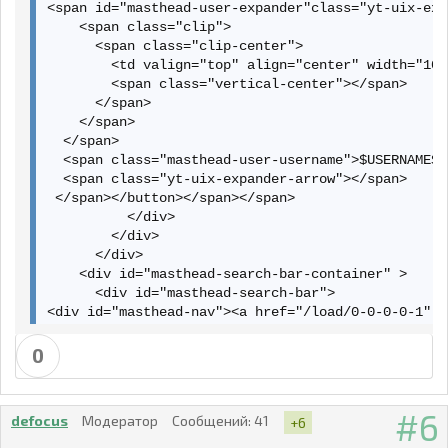
  <form id="masthead-search" class="search-form cons
<span id="masthead-user-expander"class="yt-uix-exp
<button class="search-btn-compontent search-button y
    <span class="clip">

      <span class="clip-center">

      </div>

        <td valign="top" align="center" width="100
    </div>

        <span class="vertical-center"></span>

  </div>

      </span>

        <div id="masthead-expanded" class="hid">

    </span>

    <div id="masthead-expanded-container">

  </span>

      <span id="masthead-expanded-menu-shade"></span
  <span class="masthead-user-username">$USERNAME$<
      <div id="masthead-expanded-menu">

  <span class="yt-uix-expander-arrow"></span>

        <ul id="masthead-expanded-menu-list">

 </span></button></span></span>

          <li class="masthead-expanded-menu-item fir
          </div>

            <a href="/user/Serrjjiikk?feature=mhee">
        </div>

Мой канал

      </div>

            </a>

    <div id="masthead-search-bar-container" >

          </li>

      <div id="masthead-search-bar">

          <li class="masthead-expanded-menu-item">

<div id="masthead-nav"><a href="/load/0-0-0-0-1" >
            <a href="/my_videos?feature=mhee">

Менеджер видео

0
            </a>

          </li>

  <form id="masthead-search" class="search-form co
          <li class="masthead-expanded-menu-item">

<button class="search-btn-compontent search-button
6
            <a href="/my_subscriptions?feature=mhee"
defocus
Модератор
Сообщений:
41
+6
          </li>

      </div>
