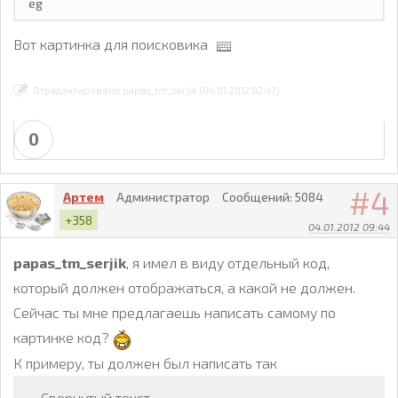
    'VIEWS': "Просмотров:"

  });

Вот картинка для поисковика
    yt.pubsub.subscribe('init', yt.www.guide.init);

Отредактировано papas_tm_serjik (04.01.2012 02:47)
      yt.net.ajax.setToken('guide_ajax',

          "s6ZyRCLQqRRUcs-pezEd3YqC7YN8MEAxMzI1NTM0M
0
        yt.net.ajax.setToken('autoshare',

            "h0mjvNdyVCeLqGQprStsHqjK77l8MEAxMzI1NTM
4
Артем
Администратор
Сообщений:
5084
        yt.pubsub.subscribe('init', function() {

          yt.www.guide.initAutoshare(

+358
04.01.2012 09:44
              "ru_RU",

              "http:\/\/www.youtube.com\/",

papas_tm_serjik
, я имел в виду отдельный код,
              "7ff82e59b6b2fbd316cca35309e95df3",

              "s.youtube-3rd-party.com");

который должен отображаться, а какой не должен.
        });

Сейчас ты мне предлагаешь написать самому по
  </script>

картинке код?
К примеру, ты должен был написать так
        <script>

Свернутый текст