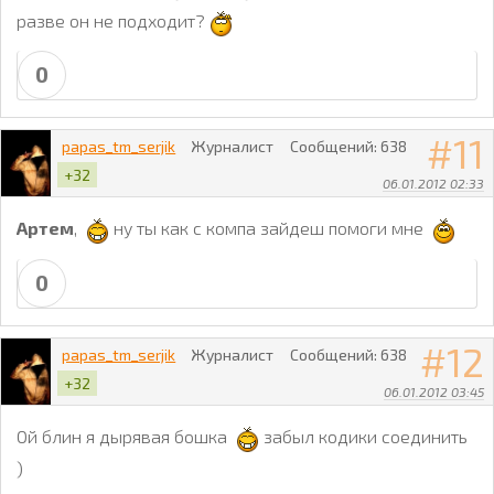
разве он не подходит?
  </div>
0
11
papas_tm_serjik
Журналист
Сообщений:
638
+32
06.01.2012 02:33
Артем
,
ну ты как с компа зайдеш помоги мне
0
12
papas_tm_serjik
Журналист
Сообщений:
638
+32
06.01.2012 03:45
Ой блин я дырявая бошка
забыл кодики соединить
)