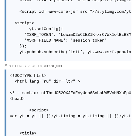
    <script id="www-core-js" src="//s.ytimg.com/yt/j
  <script>

        yt.setConfig({

      'XSRF_TOKEN': 'LdwimD2uCIEZ1K-xrC7Wx1olBiB8MTM
      'XSRF_FIELD_NAME': 'session_token'

    });

    yt.pubsub.subscribe('init', yt.www.xsrf.populate
    yt.setConfig('XSRF_REDIRECT_TOKEN', 'R6R0sEZBQdC
А это после офтаризацыи
    yt.setConfig('LOGGED_IN', false);

<!DOCTYPE html>

    yt.setConfig('SESSION_INDEX', null);

  <html lang="ru" dir="ltr" >

      yt.setConfig('I18N_PLURAL_RULES', function(n) 
<!-- machid: nLThsU052OXJEdFVyUnp6SnhaUW5VVHNXaFpUN2
    yt.setConfig('FEEDBACK_LOCALE_LANGUAGE', "ru");

<head>

    yt.setConfig('FEEDBACK_LOCALE_EXTRAS', {"experim
  </script>

        <script>

var yt = yt || {};yt.timing = yt.timing || {};yt.tim
    <script  src="//s.ytimg.com/yt/jsbin/www-guide-v
    <script>

    <title>
