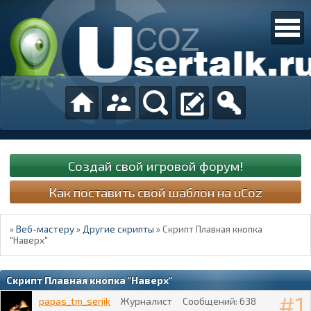
Создай свой игровой форум!
Как поставить свой шаблон на uCoz
»
Веб-мастеру
»
Другие скрипты
»
Скрипт Плавная кнопка
"Наверх"
Скрипт Плавная кнопка "Наверх"
1
papas_tm_serjik
Журналист
Сообщений:
638