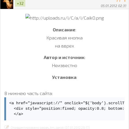
+32
05.01.2012 02:31
Описание
:
Красивая кнопка
на вврех
Автор и источник
:
Неизвестно
Установка
:
В нижнею часть сайта:
<a href="javascript://" onclick="$('body').scrollTo(
  <div style="position:fixed; opacity:0.8; bottom:0p
  </a>
Отредактировано papas_tm_serjik (07.01.2012 20:17)