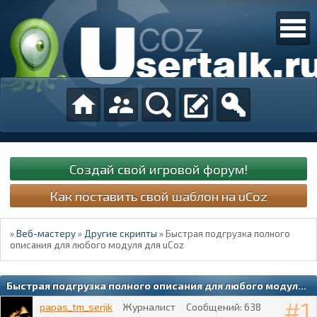
Создай свой игровой форум!
Как поставить свой шаблон на uCoz
»
Веб-мастеру
»
Другие скрипты
»
Быстрая подгрузка полного
описания для любого модуля для uCoz
Быстрая подгрузка полного описания для любого модуля для uCoz
1
papas_tm_serjik
Журналист
Сообщений:
638