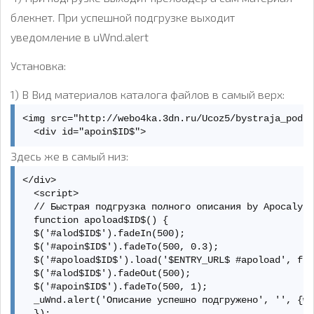
блекнет. При успешной подгрузке выходит
уведомление в uWnd.alert
Установка:
1) В Вид материалов каталога файлов в самый верх:
<img src="http://webo4ka.3dn.ru/Ucoz5/bystraja_podgr
  <div id="apoin$ID$">
Здесь же в самый низ:
</div>  

  <script>  

  // Быстрая подгрузка полного описания by Apocalyps
  function apoload$ID$() {  

  $('#alod$ID$').fadeIn(500);  

  $('#apoin$ID$').fadeTo(500, 0.3);  

  $('#apoload$ID$').load('$ENTRY_URL$ #apoload', fun
  $('#alod$ID$').fadeOut(500);  

  $('#apoin$ID$').fadeTo(500, 1);  

  _uWnd.alert('Описание успешно подгружено', '', {w:
  });  
