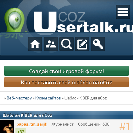
Создай свой игровой форум!
Как поставить свой шаблон на uCoz
»
Веб-мастеру
»
Клоны сайтов
»
Шаблон KIBER для uCoz
Шаблон KIBER для uCoz
1
papas_tm_serjik
Журналист
Сообщений:
638
+32