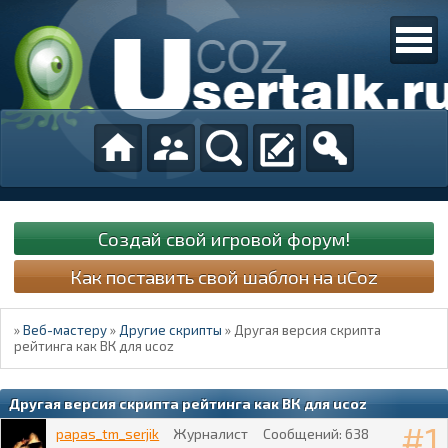
Создай свой игровой форум!
Как поставить свой шаблон на uCoz
»
Веб-мастеру
»
Другие скрипты
»
Другая версия скрипта
рейтинга как ВК для ucoz
Другая версия скрипта рейтинга как ВК для ucoz
1
papas_tm_serjik
Журналист
Сообщений:
638