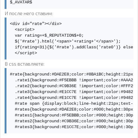
$_AVATAR$
И после него ставим:
<div id="rate"></div>   

  <script>   

  var rating=+$_REPUTATION$+0;   

  $('#rate').html('<span>'+rating+'</span>');   

  if(rating<31){$('#rate').addClass('rate0')} else i
  </script>
В css вставляете:
#rate{background:#DAE2E8;color:#8BA1BC;height:21px;b
  .rate1{background:#F5EBBB !important;color:#AAA26C
  .rate2{background:#C9B36E !important;color:#FFF2C8
  .rate3{background:#E1CC7E !important;color:#948239
  .rate4{background:#E1CC7E !important;color:#948239
  #rate span {display:block;line-height:21px;text-al
  #rates{background:#DAE2E8;color:#000;height:30px;b
  #rates1{background:#F5EBBB;color:#000;height:30px;
  #rates2{background:#C9B36E;color:#000;height:30px;
  #rates3{background:#E1CC7E;color:#000;height:30px