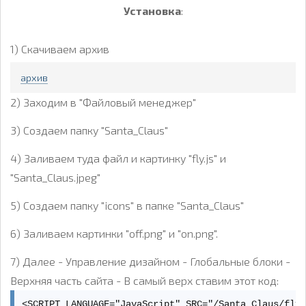
Установка
:
1) Скачиваем архив
архив
2) Заходим в "Файловый менеджер"
3) Создаем папку "Santa_Claus"
4) Заливаем туда файл и картинку "fly.js" и
"Santa_Claus.jpeg"
5) Создаем папку "icons" в папке "Santa_Claus"
6) Заливаем картинки "off.png" и "on.png".
7) Далее - Управление дизайном - Глобальные блоки -
Верхняя часть сайта - В самый верх ставим этот код:
<SCRIPT LANGUAGE="JavaScript" SRC="/Santa_Claus/fly