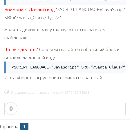
Внимание! Данный код
"<SCRIPT LANGUAGE="JavaScript"
SRC="/Santa_Claus/fly.js">"
может сдвинуть вашу шапку но это не на всех
шаблонах!
Что же делать?
Создаем на сайте глобальный блок и
вставляем данный код:
 <SCRIPT LANGUAGE="JavaScript" SRC="/Santa_Claus/fl
И эта уберет нагружения скрипта на ваш сайт!
Отредактировано papas_tm_serjik (07.01.2012 19:23)
0
Страница:
1