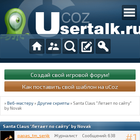
Создай свой игровой форум!
Как поставить свой шаблон на uCoz
»
Веб-мастеру
»
Другие скрипты
»
Santa Claus "Летает по сайту"
by Novak
Santa Claus "Летает по сайту" by Novak
1
papas_tm_serjik
Журналист
Сообщений:
638