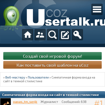
Создай свой игровой форум!
Как поставить свой шаблон на uCoz
»
Веб-мастеру
»
Пользователи
»
Симпатичная форма входа на
сайт в темной стилистике
Симпатичная форма входа на сайт в темной стилистике
1
papas_tm_serjik
Журналист
Сообщений:
638