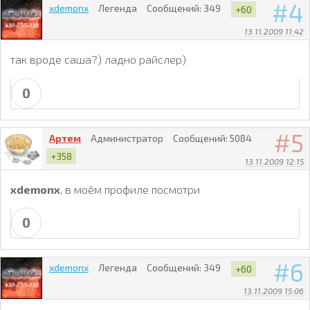
4
xdemonx
Легенда
Сообщений:
349
+60
13.11.2009 11:42
так вроде саша?) ладно райслер)
0
5
Артем
Администратор
Сообщений:
5084
+358
13.11.2009 12:15
xdemonx
, в моём профиле посмотри
0
6
xdemonx
Легенда
Сообщений:
349
+60
13.11.2009 15:06