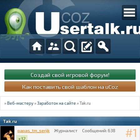
Создай свой игровой форум!
Как поставить свой шаблон на uCoz
»
Веб-мастеру
»
Заработок на сайте
»
Tak.ru
Tak.ru
1
papas_tm_serjik
Журналист
Сообщений:
638
+32