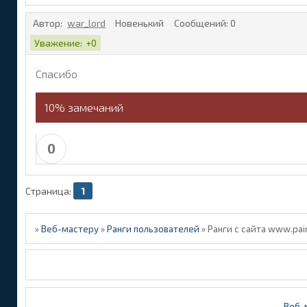
Автор:
war_lord
Новенький
Сообщений:
0
Уважение:
+0
Спасибо
10% замечаний
0
Страница:
1
»
Веб-мастеру
»
Ранги пользователей
»
Ранги с сайта www.pain
Веб-