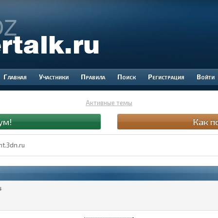
Участники
Правила
Поиск
Регистрация
Войти
Активные темы
ум!
Как п
t.3dn.ru
4