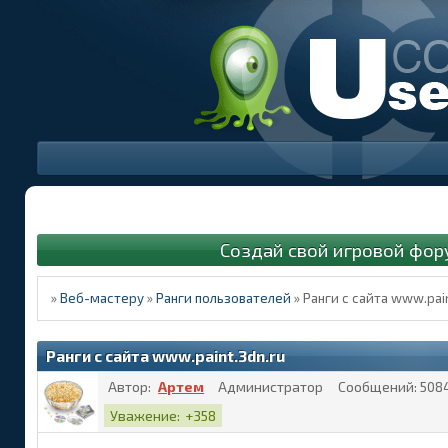
Создай свой игровой фор
»
Веб-мастеру
»
Ранги пользователей
»
Ранги с сайта www.pain
Ранги с сайта www.paint.3dn.ru
Автор:
Артем
Администратор
Сообщений:
508
Уважение:
+358