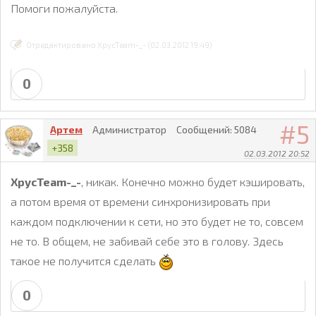
Помоги пожалуйста.
Отредактировано XpycTeam-_- (02.03.2012 19:49)
0
5
Артем
Администратор
Сообщений:
5084
+358
02.03.2012 20:52
XpycTeam-_-
, никак. Конечно можно будет кэшировать,
а потом время от времени синхронизировать при
каждом подключении к сети, но это будет не то, совсем
не то. В общем, не забивай себе это в голову. Здесь
такое не получится сделать
0