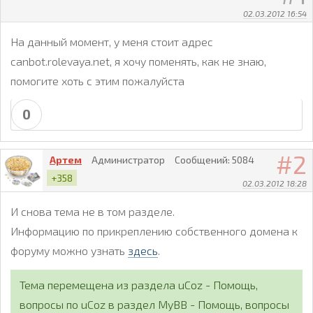
02.03.2012 16:54
На данный момент, у меня стоит адрес
canbot.rolevaya.net, я хочу поменять, как не знаю,
помогите хоть с этим пожалуйста
0
2
Артем
Администратор
Сообщений:
5084
+358
02.03.2012 18:28
И снова тема не в том разделе.
Информацию по прикреплению собственного домена к
форуму можно узнать
здесь
.
Тема перемещена из раздела uCoz - Помощь,
вопросы по uCoz в раздел MyBB - Помощь, вопросы