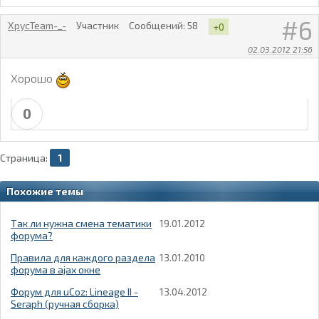
6
XpycTeam-_-
Участник
Сообщений:
58
+0
02.03.2012 21:56
Хорошо
0
Страница:
1
Похожие темы
Так ли нужна смена тематики
19.01.2012
форума?
Правила для каждого раздела
13.01.2010
форума в ajax окне
Форум для uCoz: Lineage II -
13.04.2012
Seraph (ручная сборка)