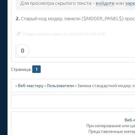
Для просмотра скрытого текста -
войдите
или
зар
2.
Старый код модер. панели ($MODER_PANEL$) прос
Отредактировано papas_tm_serjik (26.05.2012 01:19)
0
Страница:
1
»
Веб-мастеру
»
Пользователи
»
Замена стандартной модер. п
Веб-
При копирование или ц
Представленные матери