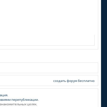
создать форум бесплатно
ация
.
овиями перепубликации
.
ознакомительных целях.