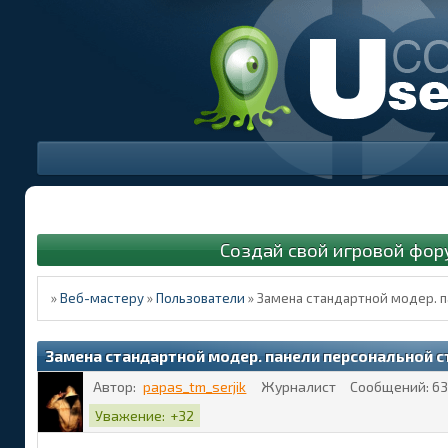
Создай свой игровой фор
»
Веб-мастеру
»
Пользователи
»
Замена стандартной модер. п
Замена стандартной модер. панели персональной 
Автор:
papas_tm_serjik
Журналист
Сообщений:
63
Уважение:
+32