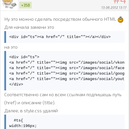
+358
13.06.2012 13:17
Ну это можно сделать посредством обычного HTML
Для начала замени это
<div id="ts"><a href="/" title=""></a></div>
на это
<div id="ts">

<a href="/" title=""><img src="/images/social/vkonta
<a href="/" title=""><img src="/images/social/facebo
<a href="/" title=""><img src="/images/social/google
<a href="/" title=""><img src="/images/social/youtub
</div>
Соответственно сам ко всем ссылкам подпишешь путь
(href) и описание (title).
Далее, в style.css удаляй
  #ts{

width:196px;
