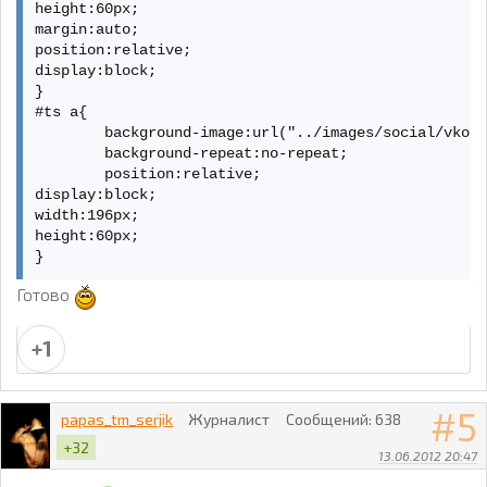
height:60px;

margin:auto;

position:relative;

display:block;

}

#ts a{

	background-image:url("../images/social/vkontakte.png");

	background-repeat:no-repeat;

	position:relative;

display:block;

width:196px;

height:60px;

}
Готово
+1
5
papas_tm_serjik
Журналист
Сообщений:
638
+32
13.06.2012 20:47