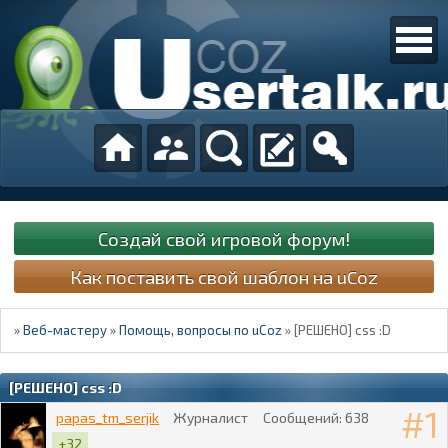
Создай свой игровой форум!
Как поставить свой шаблон на uCoz
»
Веб-мастеру
»
Помощь, вопросы по uCoz
»
[РЕШЕНО] css :D
[РЕШЕНО] css :D
1
papas_tm_serjik
Журналист
Сообщений:
638
+32