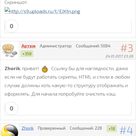
Скриншот:
 font-size: 160%;

 font-weight: 300;

}

0
/* Examples for media queries */

@media screen and (max-width: 52.75em) { 

3
Артем
Администратор
Сообщений:
5084
 .cbp-hrmenu {

+358
 font-size: 80%;

24.01.2017 23:28
 }

Zhorik
, привет!
Ссылку бы для наглядности, даже
}

если не будут работать скрипты, HTML и стили в любом
@media screen and (max-width: 43em) { 

случае должны хоть какую-то структуру отображать и
оформлять. Для начала попробуйте очистить кэш.
 .cbp-hrmenu {

 font-size: 120%;

 border: none;

0
 }

 .cbp-hrmenu > ul,

4
Zhorik
Проверенный
Сообщений:
228
+18
 .cbp-hrmenu .cbp-hrsub-inner {

 width: 100%;
