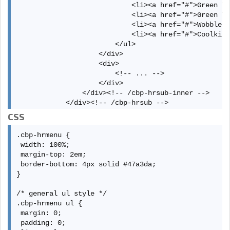
                            <li><a href="#">Green Tr
                            <li><a href="#">Green Tr
                            <li><a href="#">Wobbler 
                            <li><a href="#">Coolkid<
                        </ul>

                    </div>

                    <div>

                        <!-- ... -->

                    </div>

                </div><!-- /cbp-hrsub-inner -->

            </div><!-- /cbp-hrsub -->

        </li>

CSS
        <li><!-- ... --></li>

        <li><!-- ... --></li>

.cbp-hrmenu {

        <!-- ... -->

 width: 100%;

    </ul>

 margin-top: 2em;

</nav>
 border-bottom: 4px solid #47a3da;

}

/* general ul style */

.cbp-hrmenu ul {

 margin: 0;

 padding: 0;
