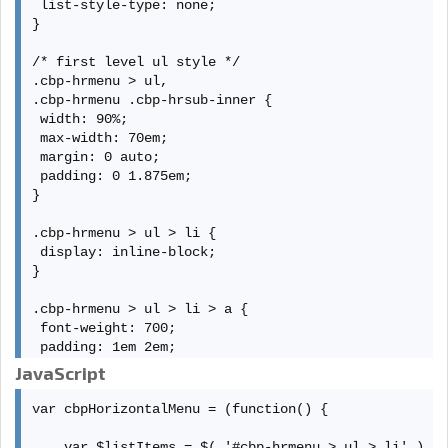
 list-style-type: none;

}

/* first level ul style */

.cbp-hrmenu > ul,

.cbp-hrmenu .cbp-hrsub-inner {

 width: 90%;

 max-width: 70em;

 margin: 0 auto;

 padding: 0 1.875em;

}

.cbp-hrmenu > ul > li {

 display: inline-block;

}

.cbp-hrmenu > ul > li > a {

 font-weight: 700;

 padding: 1em 2em;

 color: #999;

JavaScript
 display: inline-block;

}

var cbpHorizontalMenu = (function() {

.cbp-hrmenu > ul > li > a:hover {

    var $listItems = $( '#cbp-hrmenu > ul > li' ),
