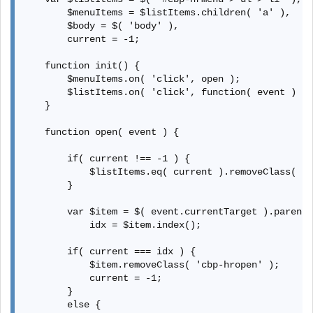
 color: #47a3da;

        $menuItems = $listItems.children( 'a' ),

}

        $body = $( 'body' ),

        current = -1;

.cbp-hrmenu > ul > li.cbp-hropen a,

.cbp-hrmenu > ul > li.cbp-hropen > a:hover {

    function init() {

 color: #fff;

        $menuItems.on( 'click', open );

 background: #47a3da;

        $listItems.on( 'click', function( event ) { 
}

    }

/* sub-menu */

    function open( event ) {

.cbp-hrmenu .cbp-hrsub {

 display: none;

        if( current !== -1 ) {

 position: absolute;

            $listItems.eq( current ).removeClass( 'c
 background: #47a3da;

        }

 width: 100%;

 left: 0;

        var $item = $( event.currentTarget ).parent(
}

            idx = $item.index();

.cbp-hropen .cbp-hrsub {

        if( current === idx ) {

 display: block;

            $item.removeClass( 'cbp-hropen' );

 padding-bottom: 3em;

            current = -1;

}

        }

        else {
