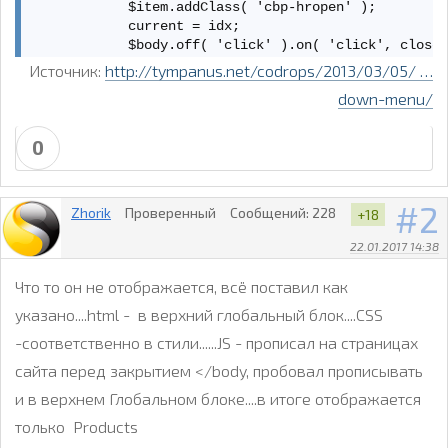
.cbp-hrmenu .cbp-hrsub-inner > div {

            $item.addClass( 'cbp-hropen' );

 width: 33%;

            current = idx;

 float: left;

            $body.off( 'click' ).on( 'click', close 
 padding: 0 2em 0;

        }

Источник:
http://tympanus.net/codrops/2013/03/05/ …
}

down-menu/
        return false;

.cbp-hrmenu .cbp-hrsub-inner:before,

.cbp-hrmenu .cbp-hrsub-inner:after {

    }

0
 content: " ";

 display: table;

    function close( event ) {

}

        $listItems.eq( current ).removeClass( 'cbp-h
2
Zhorik
Проверенный
Сообщений:
228
+18
        current = -1;

.cbp-hrmenu .cbp-hrsub-inner:after {

    }

22.01.2017 14:38
 clear: both;

}

    return { init : init };

Что то он не отображается, всё поставил как
.cbp-hrmenu .cbp-hrsub-inner > div a {

})();
указано....html - в верхний глобальный блок....CSS
 line-height: 2em;

-соответственно в стили......JS - прописал на страницах
}

сайта перед закрытием </body, пробовал прописывать
.cbp-hrsub h4 {

и в верхнем Глобальном блоке....в итоге отображается
 color: #afdefa;

 padding: 2em 0 0.6em;

только Products
 margin: 0;
