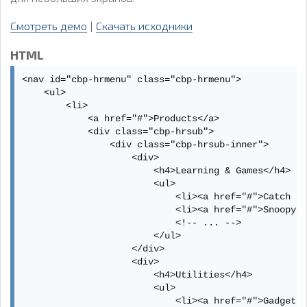
Смотреть демо
|
Скачать исходники
HTML
<nav id="cbp-hrmenu" class="cbp-hrmenu">

    <ul>

        <li>

            <a href="#">Products</a>

            <div class="cbp-hrsub">

                <div class="cbp-hrsub-inner">

                    <div>

                        <h4>Learning & Games</h4>

                        <ul>

                            <li><a href="#">Catch th
                            <li><a href="#">Snoopydo
                            <!-- ... -->

                        </ul>

                    </div>

                    <div>

                        <h4>Utilities</h4>

                        <ul>

                            <li><a href="#">Gadget F