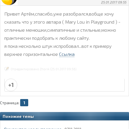
25.01.2017 09:55
 padding: 0;

 }

Привет Артём,спасибо,уже разобрался,вобще хочу
сказать что у этого автара ( Mary Lou in Playground ) -
 .cbp-hrmenu .cbp-hrsub-inner {

 padding: 0 2em;

отличные менюшки,симпатичные и стильные,можно
 font-size: 75%;

практически подобрать к любому сайту.
 }

я пока несколько штук испробовал...вот к примеру
 .cbp-hrmenu > ul > li {

верхнее горизонтальное
Ссылка
 display: block;

 border-bottom: 4px solid #47a3da;

 }

Отредактировано Zhorik (25.01.2017 09:56)
 .cbp-hrmenu > ul > li > a {

 display: block;

+1
 padding: 1em 3em;

 }

Страница:
1
 .cbp-hrmenu .cbp-hrsub {

 position: relative;

 }

Похожие темы
 .cbp-hrsub h4 {
