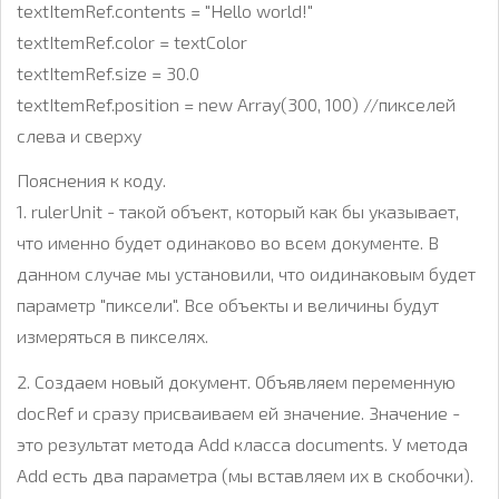
textItemRef.contents = "Hello world!"
textItemRef.color = textColor
textItemRef.size = 30.0
textItemRef.position = new Array(300, 100) //пикселей
слева и сверху
Пояснения к коду.
1. rulerUnit - такой объект, который как бы указывает,
что именно будет одинаково во всем документе. В
данном случае мы установили, что оидинаковым будет
параметр "пиксели". Все объекты и величины будут
измеряться в пикселях.
2. Создаем новый документ. Объявляем переменную
docRef и сразу присваиваем ей значение. Значение -
это результат метода Add класса documents. У метода
Add есть два параметра (мы вставляем их в скобочки).