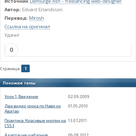
Источник
Demiurge Ash - freelancing web-designer
Автор:
Edvard Erlandsson
Перевод:
Mirosh
Ссылка на оригинал
Удачи!
0
Страница:
1
Похожие темы
Урок 1, Введение
02.09.2009
Два видео урока по Нави из
01.05.2010
Аватар
Практика: Красивые кнопки на
13.07.2011
CSS3
Адаптация шаблонов
06.08.2012