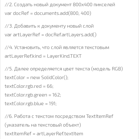
//2. Создать новый документ 800х400 пикселей
var docRef = documents.add(800, 400)
//3. Добавить к документу новый слой
var artLayerRef = docRef.artLayers.add()
//4. Установить, что слой является текстовым
artLayerRef.kind = LayerKind.TEXT
//5. Далее определяется цвет текста (модель RGB)
textColor = new SolidColor();
textColor.rgb.red = 66;
textColor.rgb.green = 162;
textColor.rgb.blue = 191;
//6. Работа с текстом посредством TextItemRef
(указатель на текстовый объект)
textItemRef = artLayerRef.textItem