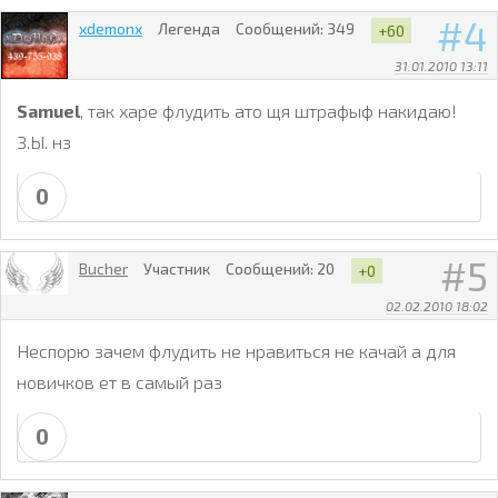
4
xdemonx
Легенда
Сообщений:
349
+60
31.01.2010 13:11
Samuel
, так харе флудить ато щя штрафыф накидаю!
З.Ы. нз
0
5
Bucher
Участник
Сообщений:
20
+0
02.02.2010 18:02
Неспорю зачем флудить не нравиться не качай а для
новичков ет в самый раз
0