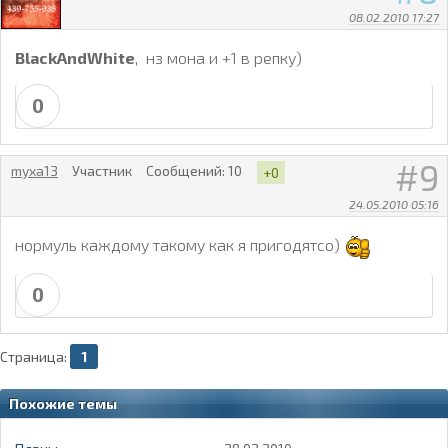
08.02.2010 17:27
BlackAndWhite
, нз мона и +1 в репку)
0
9
myxa13
Участник
Сообщений:
10
+0
24.05.2010 05:16
нормуль каждому такому как я пригодятсо)
0
Страница:
1
Похожие темы