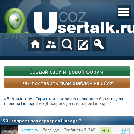
Создай свой игровой форум!
Как поставить свой шаблон на uCoz
»
Веб-мастеру
»
Скрипты для игровых серверов
»
Скрипты для
сервера Lineage II
»
SQL запросs для серверов Lineage 2
SQL запросs для серверов Lineage 2
1
xdemonx
Легенда
Сообщений:
349
+60