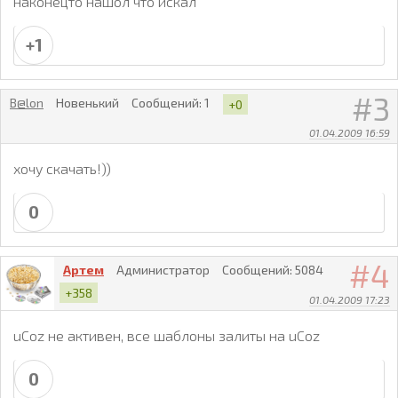
наконецто нашол что искал
+1
3
B@lon
Новенький
Сообщений:
1
+0
01.04.2009 16:59
хочу скачать!))
0
4
Артем
Администратор
Сообщений:
5084
+358
01.04.2009 17:23
uCoz не активен, все шаблоны залиты на uCoz
0