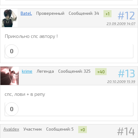
12
BateL
Проверенный
Сообщений:
34
+1
23.09.2009 14:07
Прикольно спс автору !
0
13
krime
Легенда
Сообщений:
325
+40
20.10.2009 15:39
спс, лови + в репу
0
14
Avaldex
Участник
Сообщений:
5
+0