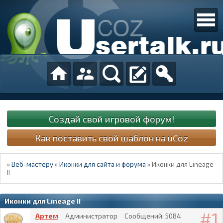
Создай свой игровой форум!
Как поставить свой шаблон на uCoz
»
Веб-мастеру
»
Иконки для сайта и форума
»
Иконки для Lineage
II
Иконки для Lineage II
1
Артем
Администратор
Сообщений:
5084