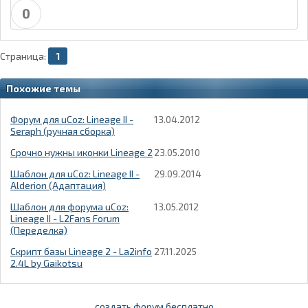
0
Страница:
1
Похожие темы
Форум для uCoz: Lineage II -
13.04.2012
Seraph (ручная сборка)
Срочно нужны иконки Lineage 2
23.05.2010
Шаблон для uCoz: Lineage II -
29.09.2014
Alderion (Адаптация)
Шаблон для форума uCoz:
13.05.2012
Lineage II - L2Fans Forum
(Переделка)
Скрипт базы Lineage 2 - La2info
27.11.2025
2.4L by Gaikotsu
создать форум бесплатно