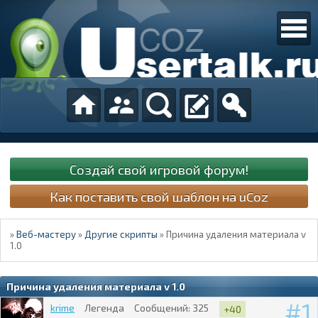
Создай свой игровой форум!
Как поставить свой шаблон на uCoz
»
Веб-мастеру
»
Другие скрипты
»
Причина удаления материала v
1.0
Причина удаления материала v 1.0
1
krime
Легенда
Сообщений:
325
+40