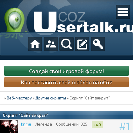
Создай свой игровой форум!
Как поставить свой шаблон на uCoz
»
Веб-мастеру
»
Другие скрипты
»
Скрипт "Сайт закрыт"
Скрипт "Сайт закрыт"
1
krime
Легенда
Сообщений:
325
+40