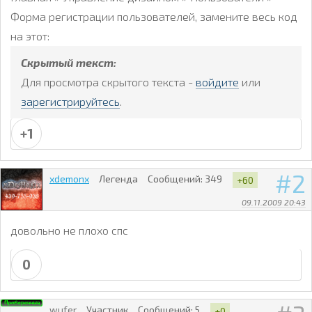
Форма регистрации пользователей, замените весь код
на этот:
Скрытый текст:
Для просмотра скрытого текста -
войдите
или
зарегистрируйтесь
.
+1
2
xdemonx
Легенда
Сообщений:
349
+60
09.11.2009 20:43
довольно не плохо спс
0
wufer
Участник
Сообщений:
5
+0