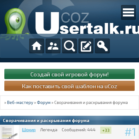
Создай свой игровой форум!
Как поставить свой шаблон на uCoz
»
Веб-мастеру
»
Форум
»
Cворачивания и раскрывания форума
Cворачивания и раскрывания форума
1
Шокир
Легенда
Сообщений:
444
+33