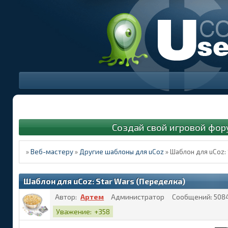
Создай свой игровой фор
»
Веб-мастеру
»
Другие шаблоны для uCoz
»
Шаблон для uCoz:
Шаблон для uCoz: Star Wars (Переделка)
Автор:
Артем
Администратор
Сообщений:
508
Уважение:
+358