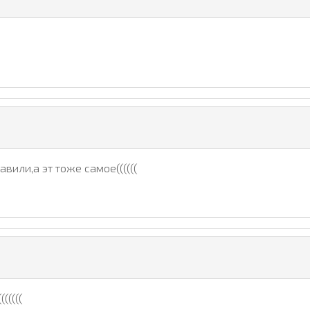
вили,а эт тоже самое((((((
(((((