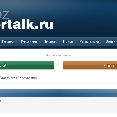
Участники
Правила
Поиск
Регистрация
Войти
Активные темы
ум!
Как п
 Star Wars (Переделка)
4