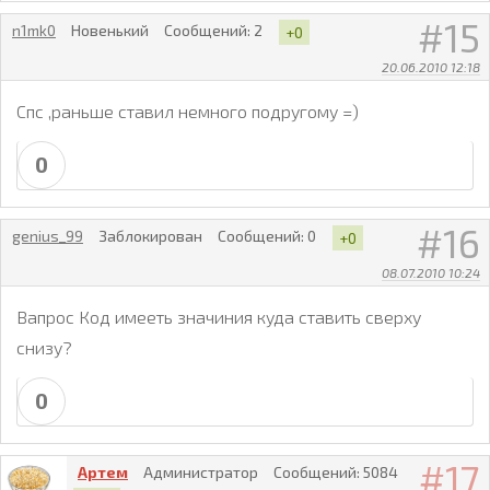
15
n1mk0
Новенький
Сообщений:
2
+0
20.06.2010 12:18
Cпс ,раньше ставил немного подругому =)
0
16
genius_99
Заблокирован
Сообщений:
0
+0
08.07.2010 10:24
Вапрос Код имееть значиния куда ставить сверху
снизу?
0
17
Артем
Администратор
Сообщений:
5084