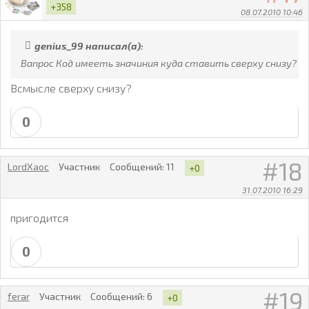
+358
08.07.2010 10:46
genius_99 написал(а):
Вапрос Код имееть значиния куда ставить сверху снизу?
Всмысле сверху снизу?
0
18
LordXaoc
Участник
Сообщений:
11
+0
31.07.2010 16:29
пригодится
0
19
ferar
Участник
Сообщений:
6
+0