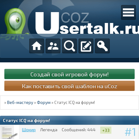
Создай свой игровой форум!
Как поставить свой шаблон на uCoz
»
Веб-мастеру
»
Форум
»
Статус ICQ на форум!
Статус ICQ на форум!
1
Шокир
Легенда
Сообщений:
444
+33