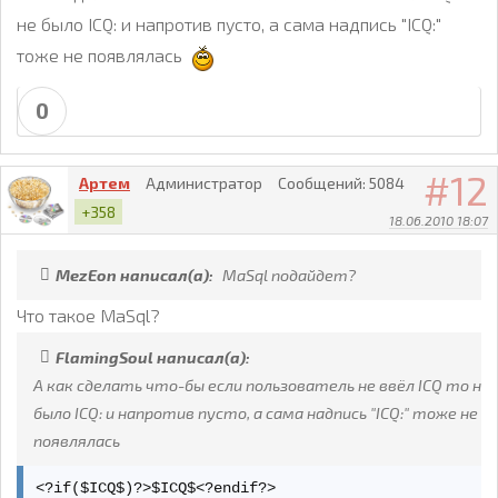
не было ICQ: и напротив пусто, а сама надпись "ICQ:"
тоже не появлялась
0
12
Артем
Администратор
Сообщений:
5084
+358
18.06.2010 18:07
MezEon написал(а):
MaSql подайдет?
Что такое MaSql?
FlamingSoul написал(а):
А как сделать что-бы если пользователь не ввёл ICQ то не
было ICQ: и напротив пусто, а сама надпись "ICQ:" тоже не
появлялась
<?if($ICQ$)?>$ICQ$<?endif?>