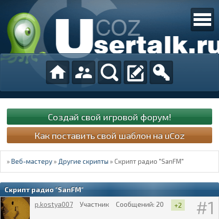
Создай свой игровой форум!
Как поставить свой шаблон на uCoz
»
Веб-мастеру
»
Другие скрипты
»
Скрипт радио "SanFM"
Скрипт радио "SanFM"
1
p.kostya007
Участник
Сообщений:
20
+2