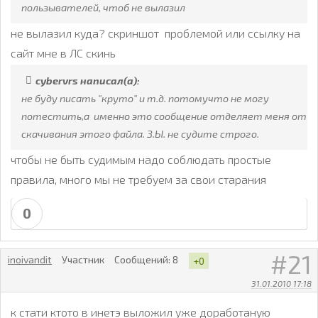
пользывателей, чтоб не вылазил
не вылазил куда? скриншот проблемой или ссылку на
сайт мне в ЛС скинь
cybervrs написал(а):
не буду писать "круто" и т.д. потомучто не могу
потестить,а именно это сообщение отделяет меня от
скачивания этого файла. З.Ы. не судите строго.
чтобы не быть судимым надо соблюдать простые
правила, много мы не требуем за свои старания
0
21
inoivandit
Участник
Сообщений:
8
+0
31.01.2010 17:18
к стати ктото в инетэ выложил уже доработаную