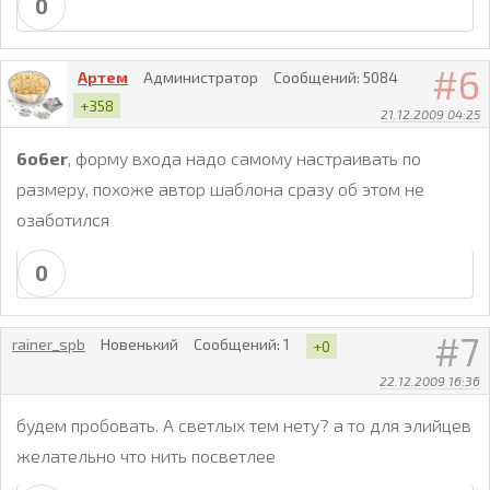
0
6
Артем
Администратор
Сообщений:
5084
+358
21.12.2009 04:25
6o6er
, форму входа надо самому настраивать по
размеру, похоже автор шаблона сразу об этом не
озаботился
0
7
rainer_spb
Новенький
Сообщений:
1
+0
22.12.2009 16:36
будем пробовать. А светлых тем нету? а то для элийцев
желательно что нить посветлее