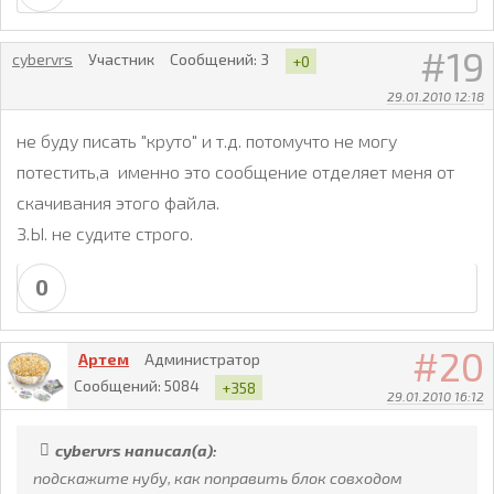
19
cybervrs
Участник
Сообщений:
3
+0
29.01.2010 12:18
не буду писать "круто" и т.д. потомучто не могу
потестить,а именно это сообщение отделяет меня от
скачивания этого файла.
З.Ы. не судите строго.
0
20
Артем
Администратор
Сообщений:
5084
+358
29.01.2010 16:12
cybervrs написал(а):
подскажите нубу, как поправить блок совходом