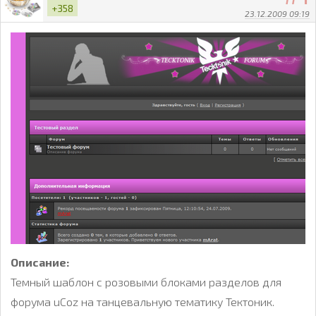
+358
23.12.2009 09:19
Описание:
Темный шаблон с розовыми блоками разделов для
форума uCoz на танцевальную тематику Тектоник.