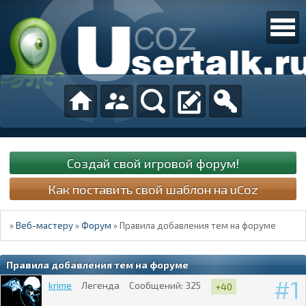
Создай свой игровой форум!
Как поставить свой шаблон на uCoz
»
Веб-мастеру
»
Форум
»
Правила добавления тем на форуме
Правила добавления тем на форуме
1
krime
Легенда
Сообщений:
325
+40