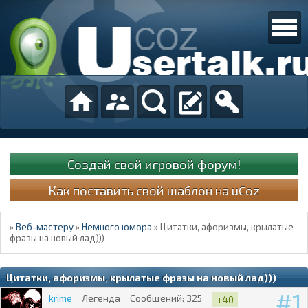
Создай свой игровой форум!
Как поставить свой шаблон на uCoz
»
Веб-мастеру
»
Немного юмора
»
Цитатки, афоризмы, крылатые
фразы на новый лад)))
Цитатки, афоризмы, крылатые фразы на новый лад)))
1
krime
Легенда
Сообщений:
325
+40