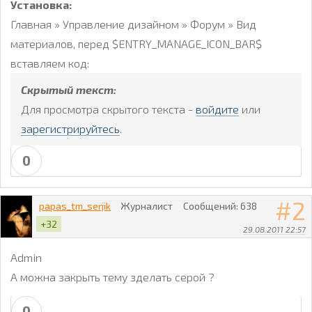
Установка:
Главная » Управление дизайном » Форум » Вид
материалов, перед $ENTRY_MANAGE_ICON_BAR$
вставляем код:
Скрытый текст:
Для просмотра скрытого текста -
войдите
или
зарегистрируйтесь
.
0
2
papas_tm_serjik
Журналист
Сообщений:
638
+32
29.08.2011 22:57
Admin
А можна закрыть тему зделать серой ?
0