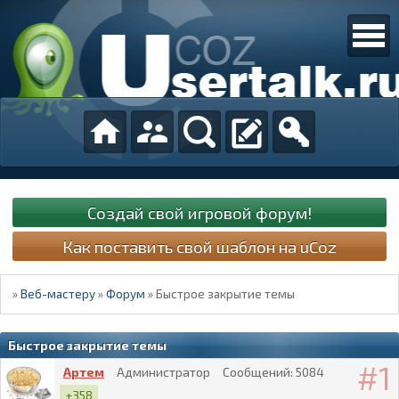
Создай свой игровой форум!
Как поставить свой шаблон на uCoz
»
Веб-мастеру
»
Форум
»
Быстрое закрытие темы
Быстрое закрытие темы
1
Артем
Администратор
Сообщений:
5084
+358