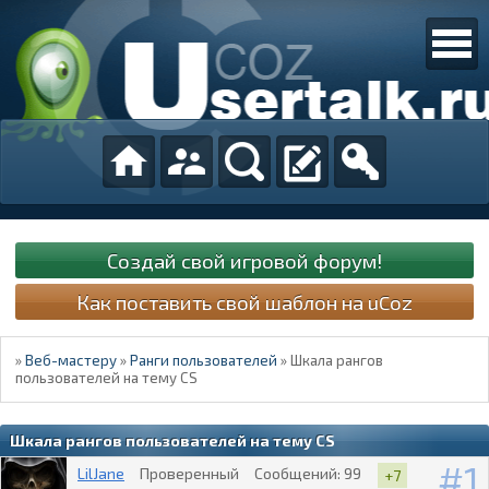
Создай свой игровой форум!
Как поставить свой шаблон на uCoz
»
Веб-мастеру
»
Ранги пользователей
»
Шкала рангов
пользователей на тему CS
Шкала рангов пользователей на тему CS
1
LilJane
Проверенный
Сообщений:
99
+7