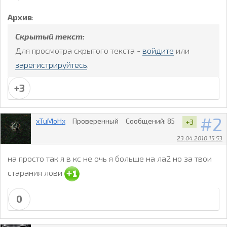
Архив
:
Скрытый текст:
Для просмотра скрытого текста -
войдите
или
зарегистрируйтесь
.
+3
2
xTuMoHx
Проверенный
Сообщений:
85
+3
23.04.2010 15:53
на просто так я в кс не очь я больше на ла2 но за твои
старания лови
0