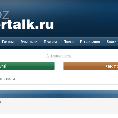
Участники
Правила
Поиск
Регистрация
Войти
Активные темы
ум!
Как п
нт ответа
4