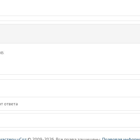
ов
нт ответа
мастеру uCoz
© 2009-2026. Все права защищены.
Правовая информ