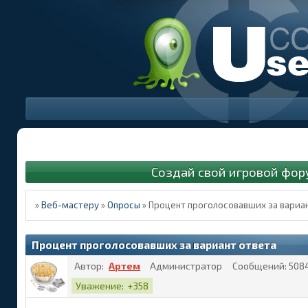
Создай свой игровой фор
»
Веб-мастеру
»
Опросы
»
Процент проголосовавших за вариа
Процент проголосовавших за вариант ответа
Автор:
Артем
Администратор
Сообщений:
508
Уважение:
+358