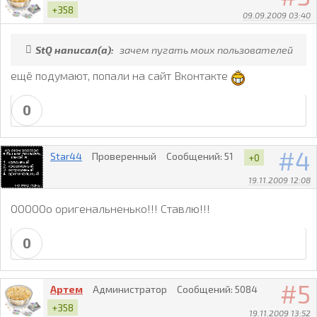
+358
09.09.2009 03:40
StQ написал(а):
зачем пугать моих пользователей
ещё подумают, попали на сайт Вконтакте
0
4
Star44
Проверенный
Сообщений:
51
+0
19.11.2009 12:08
ОООООо оригенальненько!!! Ставлю!!!
0
5
Артем
Администратор
Сообщений:
5084
+358
19.11.2009 13:52