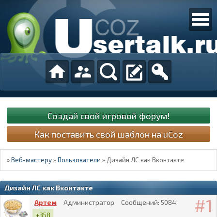
Создай свой игровой форум!
Как поставить свой шаблон на uCoz
»
Веб-мастеру
»
Пользователи
»
Дизайн ЛС как Вконтакте
Дизайн ЛС как Вконтакте
1
Артем
Администратор
Сообщений:
5084
+358