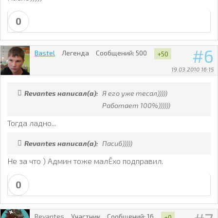
0
6
Bastel
Легенда
Сообщений:
500
+50
19.03.2010 16:15
Revantes написал(а):
Я его уже тесал)))))
Работает 100%))))))
Тогда ладно...
Revantes написал(а):
Пасиб)))))
Не за что ) Админ тоже малЁхо подправил.
0
Revantes
Участник
Сообщений:
16
+0