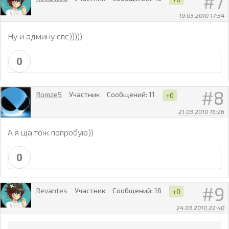
7
19.03.2010 17:34
Ну и админу спс)))))
0
8
RomzeS
Участник
Сообщений:
11
+0
21.03.2010 16:26
А я ща тож попробую))
0
9
Revantes
Участник
Сообщений:
16
+0
24.03.2010 22:40