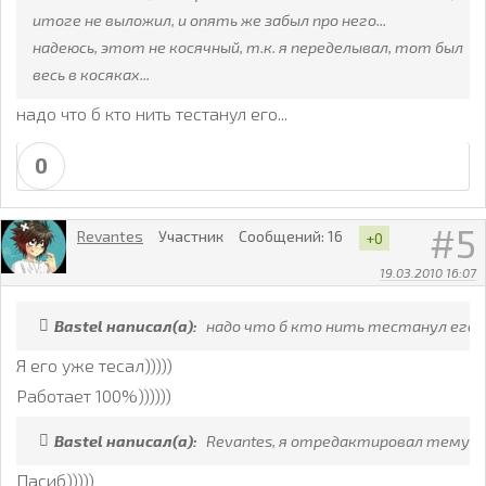
итоге не выложил, и опять же забыл про него...
надеюсь, этот не косячный, т.к. я переделывал, тот был
весь в косяках...
надо что б кто нить тестанул его...
0
5
Revantes
Участник
Сообщений:
16
+0
19.03.2010 16:07
Bastel написал(а):
надо что б кто нить тестанул его...
Я его уже тесал)))))
Работает 100%))))))
Bastel написал(а):
Revantes, я отредактировал тему=)
Пасиб)))))