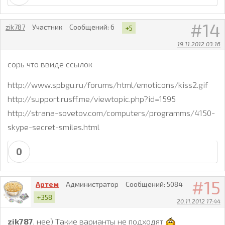
14
zik787
Участник
Сообщений:
6
+5
19.11.2012 03:16
сорь что ввиде ссылок
http://www.spbgu.ru/forums/html/emoticons/kiss2.gif
http://support.rusff.me/viewtopic.php?id=1595
http://strana-sovetov.com/computers/programms/4150-
skype-secret-smiles.html
0
15
Артем
Администратор
Сообщений:
5084
+358
20.11.2012 17:44
zik787
, нее) Такие варианты не подходят