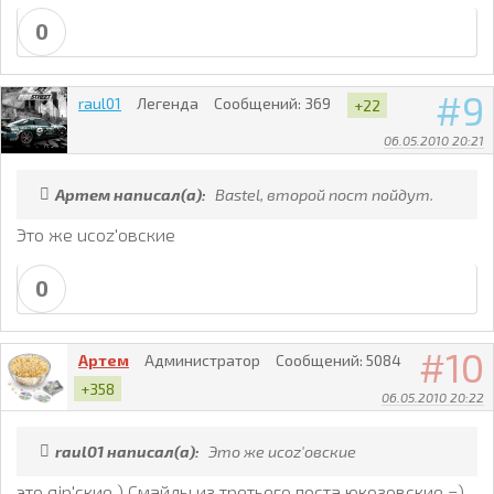
0
9
raul01
Легенда
Сообщений:
369
+22
06.05.2010 20:21
Артем написал(а):
Bastel, второй пост пойдут.
Это же ucoz'овские
0
10
Артем
Администратор
Сообщений:
5084
+358
06.05.2010 20:22
raul01 написал(а):
Это же ucoz'овские
это qip'ские ) Смайлы из третьего поста юкозовские =)