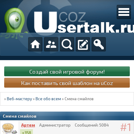
Создай свой игровой форум!
Как поставить свой шаблон на uCoz
»
Веб-мастеру
»
Все обо всем
»
Смена смайлов
Смена смайлов
1
Артем
Администратор
Сообщений:
5084
+358