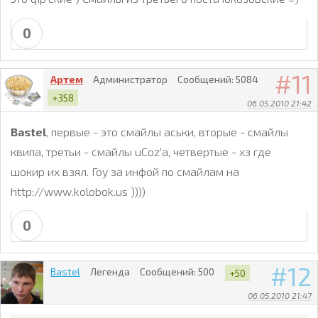
0
11
Артем
Администратор
Сообщений:
5084
+358
06.05.2010 21:42
Bastel
, первые - это смайлы аськи, вторые - смайлы
квипа, третьи - смайлы uCoz'a, четвертые - хз где
шокир их взял. Гоу за инфой по смайлам на
http://www.kolobok.us ))))
0
12
Bastel
Легенда
Сообщений:
500
+50
06.05.2010 21:47