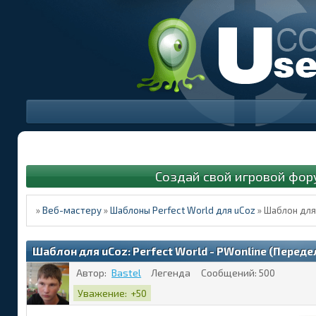
Создай свой игровой фор
»
Веб-мастеру
»
Шаблоны Perfect World для uCoz
»
Шаблон для 
Шаблон для uCoz: Perfect World - PWonline (Переде
Автор:
Bastel
Легенда
Сообщений:
500
Уважение:
+50