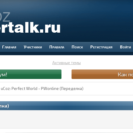
Участники
Правила
Поиск
Регистрация
Войти
Активные темы
ум!
Как п
uCoz: Perfect World - PWonline (Переделка)
лка)