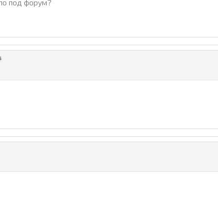
упо под форум?
4