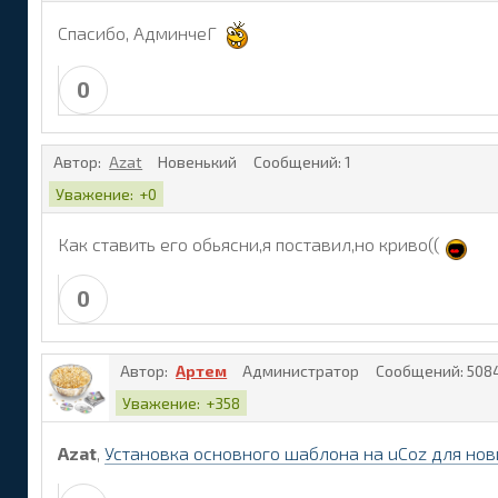
Спасибо, АдминчеГ
0
Автор:
Azat
Новенький
Сообщений:
1
Уважение:
+0
Как ставить его обьясни,я поставил,но криво((
0
Автор:
Артем
Администратор
Сообщений:
508
Уважение:
+358
Azat
,
Установка основного шаблона на uCoz для нов