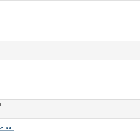
4
ичков.