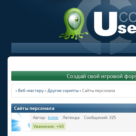
Создай свой игровой фор
»
Веб-мастеру
»
Другие скрипты
»
Сайты персонала
Сайты персонала
Автор:
krime
Легенда
Сообщений:
325
Уважение:
+40