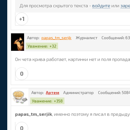
Для просмотра скрытого текста -
войдите
или
зар
+1
Автор:
papas_tm_serjik
Журналист
Сообщений:
63
Уважение:
+32
Он чета крива работает, картинки нет и поля пропа
0
Автор:
Артем
Администратор
Сообщений:
508
Уважение:
+358
papas_tm_serjik
, именно поэтому я писал в предыд
0