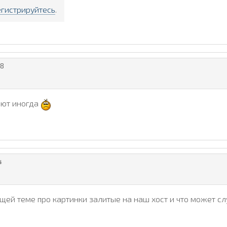
егистрируйтесь
.
8
дают иногда
4
ущей теме про картинки залитые на наш хост и что может сл