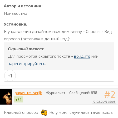
Автор и источник:
Неизвестно
Установка:
В управлении дизайном находим внизу - Опросы - Вид
опросов (вставляем данный код):
Скрытый текст:
Для просмотра скрытого текста -
войдите
или
зарегистрируйтесь
.
+1
2
papas_tm_serjik
Журналист
Сообщений:
638
+32
12.03.2011 19:03
Класный опросер
.Но у меня случилась такая вещь