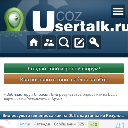
Создай свой игровой форум!
Как поставить свой шаблон на uCoz
»
Веб-мастеру
»
Опросы
»
Вид результатов опроса как на DLE с
картинками Результаты и Архив
Вид результатов опроса как на DLE с картинками Результаты и Архив
1
krime
Легенда
Сообщений:
325
+40