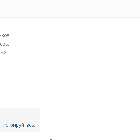
нков
сов,
ей.
егистрируйтесь
.