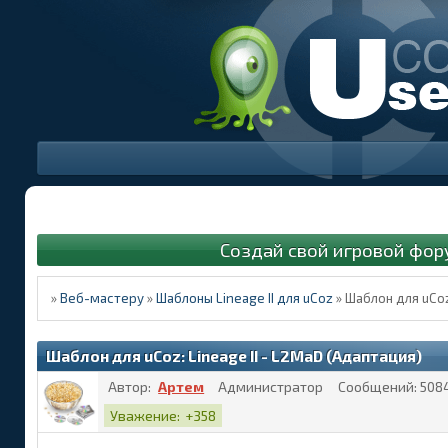
Создай свой игровой фор
»
Веб-мастеру
»
Шаблоны Lineage II для uCoz
»
Шаблон для uCoz
Шаблон для uCoz: Lineage II - L2MaD (Адаптация)
Автор:
Артем
Администратор
Сообщений:
508
Уважение:
+358