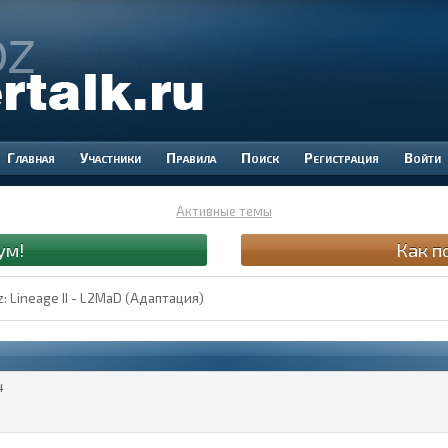
Участники
Правила
Поиск
Регистрация
Войти
Активные темы
ум!
Как п
: Lineage II - L2MaD (Адаптация)
4