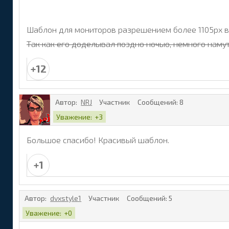
Шаблон для мониторов разрешением более 1105px в
Так как его доделывал поздно ночью, немного намут
+12
Автор:
NRJ
Участник
Сообщений:
8
Уважение:
+3
Большое спасибо! Красивый шаблон.
+1
Автор:
dvxstyle1
Участник
Сообщений:
5
Уважение:
+0