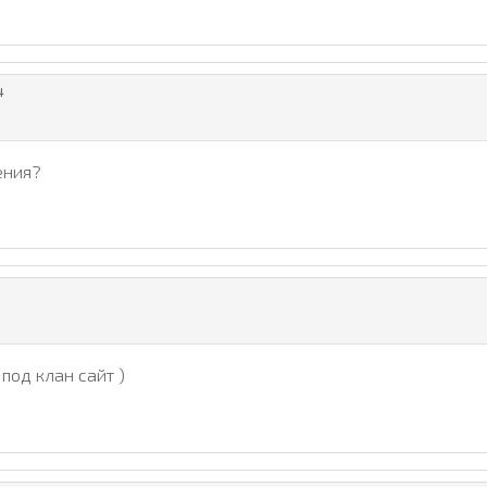
4
ения?
под клан сайт )