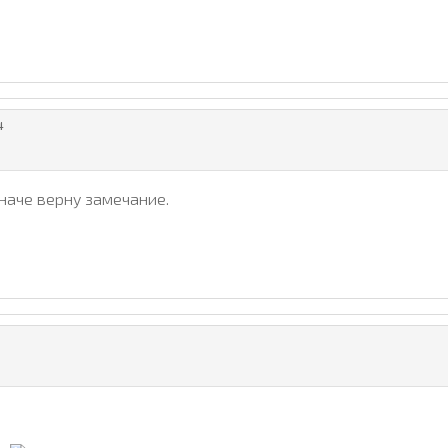
4
иначе верну замечание.
?