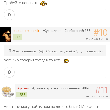
Пробуйте поискать
0
10
papas_tm_serjik
Журналист
Сообщений:
638
+32
16.02.2013 21:28
Noron написал(а):
И он есть у тебя?) Тут я не видел.
Adminko говорит тут где то есть
0
11
Артем
Администратор
Сообщений:
5084
+358
16.02.2013 21:54
Никак не могу найти, помню же что были) Может кто