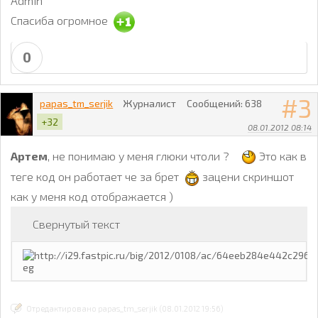
Admin
Спасиба огромное
0
3
papas_tm_serjik
Журналист
Сообщений:
638
+32
08.01.2012 08:14
Артем
, не понимаю у меня глюки чтоли ?
Это как в
теге код он работает че за брет
зацени скриншот
как у меня код отображается )
Свернутый текст
Отредактировано papas_tm_serjik (08.01.2012 19:56)