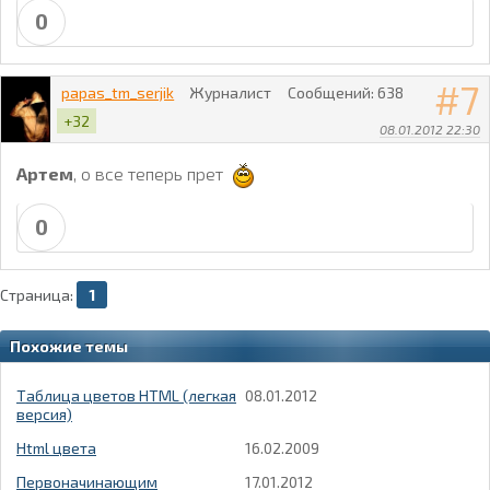
0
7
papas_tm_serjik
Журналист
Сообщений:
638
+32
08.01.2012 22:30
Артем
, о все теперь прет
0
Страница:
1
Похожие темы
Таблица цветов HTML (легкая
08.01.2012
версия)
Html цвета
16.02.2009
Первоначинающим
17.01.2012