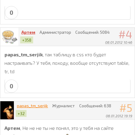
0
4
Артем
Администратор
Сообщений:
5084
+358
08.01.2012 10:46
papas_tm_serjik
, так таблицу в css кто будет
настраивать? У тебя, походу, вообще отсутствуют table,
tr, td
0
5
papas_tm_serjik
Журналист
Сообщений:
638
+32
08.01.2012 19:19
Артем
, Не не не ты не понял, это у тебя на сайте