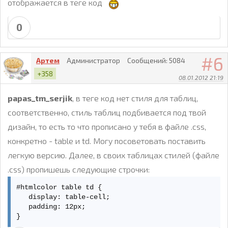
отображается в теге код
0
6
Артем
Администратор
Сообщений:
5084
+358
08.01.2012 21:19
papas_tm_serjik
, в теге код нет стиля для таблиц,
соответственно, стиль таблиц подбивается под твой
дизайн, то есть то что прописано у тебя в файле .css,
конкретно - table и td. Могу посоветовать поставить
легкую версию. Далее, в своих таблицах стилей (файле
.css) пропишешь следующие строчки:
#htmlcolor table td {

   display: table-cell;

   padding: 12px;

}