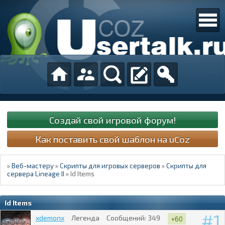
Создай свой игровой форум!
Как поставить свой шаблон на uCoz
»
Веб-мастеру
»
Скрипты для игровых серверов
»
Скрипты для
сервера Lineage II
»
Id Items
Id Items
1
xdemonx
Легенда
Сообщений:
349
+60